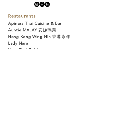
Restaurants
Apinara Thai Cuisine & Bar
Auntie MALAY
安娣瑪萊
Hong Kong Wing Nin
香港永年
Lady Nara
Nara Thai Cuisine
Wa-En Kappo
和緣割烹料理
Clubhouse Management
HKUAA
香港大學校友會
MU Club
The HKMA Clubhouse
香港醫學會會所
HKU Senior Common Room
香港大學高級
教職員聯誼會
The 1887
壹八捌七
Wholesome Hub
康
心食坊
Central Kitchen & Catering