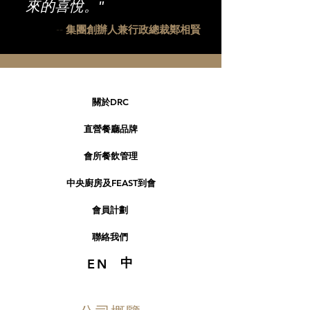
來的喜悅。"
-- 集團創辦人兼行政總裁鄭相賢
關於DRC
直營餐廳品牌
會所餐飲管理
中央廚房及FEAST到會
會員計劃
聯絡我們
中
EN